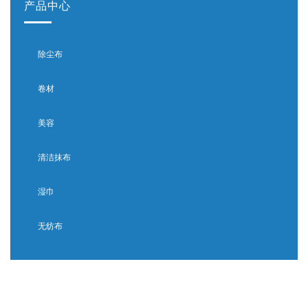
产品中心
除尘布
卷材
美容
清洁抹布
湿巾
无纺布