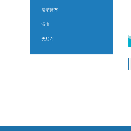
清洁抹布
湿巾
无纺布